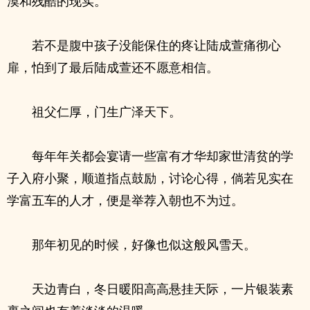
漠和残酷的现实。
若不是腹中孩子没能保住的疼让陆成萱痛彻心
扉，怕到了最后陆成萱还不愿意相信。
祖父仁厚，门生广泽天下。
每年年关都会宴请一些富有才华却家世清贫的学
子入府小聚，顺道指点鼓励，讨论心得，倘若见实在
学富五车的人才，便是举荐入朝也不为过。
那年初见的时候，好像也似这般风雪天。
天边青白，冬日暖阳高高悬挂天际，一片银装素