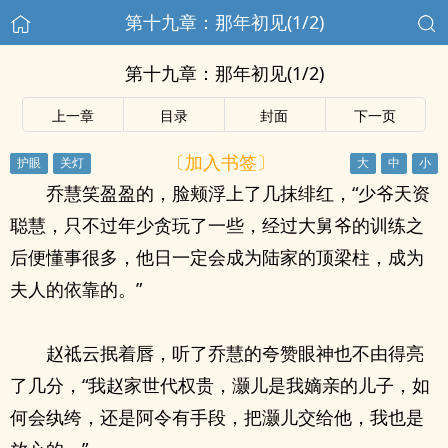
第十九章：那年初见(1/2)
第十九章：那年初见(1/2)
上一章
目录
封面
下一页
〔加入书签〕
乔慧笑盈盈的，脸颊浮上了几抹绯红，“少爷天资
聪慧，只不过年少贪玩了一些，经过大舅爷的训练之
后便懂事很多，他日一定会成为陆家的顶梁柱，成为
夫人的依靠的。”
赵祗云抿着唇，听了乔慧的夸赞眼神也不由得亮
了几分，“我赵家世代权贵，灏儿是我嫡亲的儿子，如
何会纨绔，还是阿令有手段，把灏儿交给他，我也是