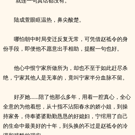
“就连一句真话都没有。”
陆成萱眼眶温热，鼻尖酸楚。
哪怕朝中时局变迁反复无常，可凭借赵祗令的身
份手段，即便他不愿意出手相助，提醒一句也好。
他心中恨宁家所做所为，却也不至于如此赶尽杀
绝，宁家其他人是无辜的，竟叫宁家半分血脉不留。
好歹她……陪了他那么多年，用着一腔真心，全心
全意的为他着想，从十指不沾阳春水的娇小姐，到操
持家务，侍奉婆婆勤勤恳恳的好媳妇，宁绾用了自己
的生命中最美好的十年，到头换的不过是赵祗令的冷