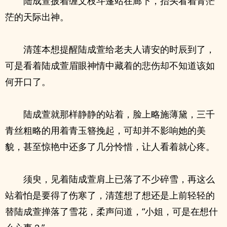
陆成萱披着缠文枝斗篷站在廊下，抬头看着青茫
茫的天际出神。
清莲本想提醒陆成萱给老夫人请安的时辰到了，
可是看着陆成萱眉眼神情中藏着的悲伤却不知道该如
何开口了。
陆成萱就那样静静的站着，脸上略施薄黛，三千
青丝粗略的用着青玉簪挽起，可却并不影响她的美
貌，甚至惊艳中还多了几分怜惜，让人看着就心疼。
须臾，见着陆成萱肩上已落了不少碎雪，再这么
站着怕是要得了伤寒了，清莲想了想还是上前轻轻的
替陆成萱掸落了雪花，柔声问道，“小姐，可是在想什