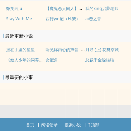
【魔鬼恋人同人】罪恶的伊甸园
微笑面ju
我的xing启蒙老师
Stay With Me
西行yin记（H,繁）
ai恋之音
最近更新小说
听见妳内心的声音 - 开啓梦想钥匙 (天籁梦想钥匙-修订版)
握在手里的星星
月寻 (上) 花舞京城
《鲛人少年的饲养日誌》
女配角
总裁千金躲猫猫
最重要的小事
首页
阅读记录
搜索小说
顶部