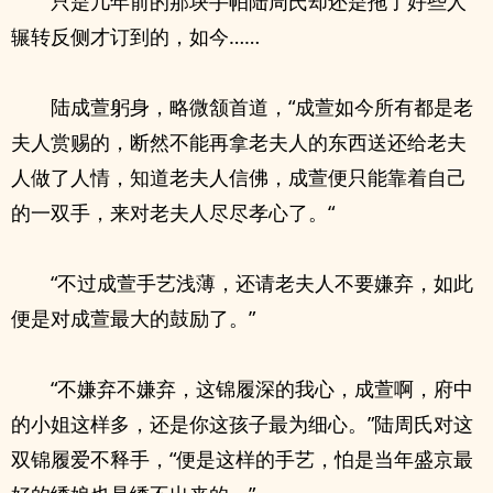
只是几年前的那块手帕陆周氏却还是拖了好些人
辗转反侧才订到的，如今……
陆成萱躬身，略微颔首道，“成萱如今所有都是老
夫人赏赐的，断然不能再拿老夫人的东西送还给老夫
人做了人情，知道老夫人信佛，成萱便只能靠着自己
的一双手，来对老夫人尽尽孝心了。“
“不过成萱手艺浅薄，还请老夫人不要嫌弃，如此
便是对成萱最大的鼓励了。”
“不嫌弃不嫌弃，这锦履深的我心，成萱啊，府中
的小姐这样多，还是你这孩子最为细心。”陆周氏对这
双锦履爱不释手，“便是这样的手艺，怕是当年盛京最