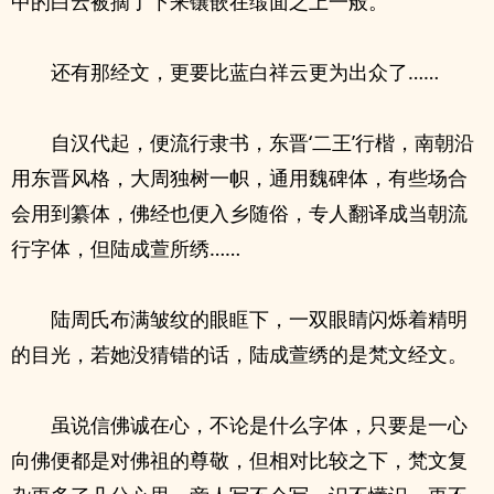
中的白云被摘了下来镶嵌在缎面之上一般。
还有那经文，更要比蓝白祥云更为出众了……
自汉代起，便流行隶书，东晋‘二王’行楷，南朝沿
用东晋风格，大周独树一帜，通用魏碑体，有些场合
会用到纂体，佛经也便入乡随俗，专人翻译成当朝流
行字体，但陆成萱所绣……
陆周氏布满皱纹的眼眶下，一双眼睛闪烁着精明
的目光，若她没猜错的话，陆成萱绣的是梵文经文。
虽说信佛诚在心，不论是什么字体，只要是一心
向佛便都是对佛祖的尊敬，但相对比较之下，梵文复