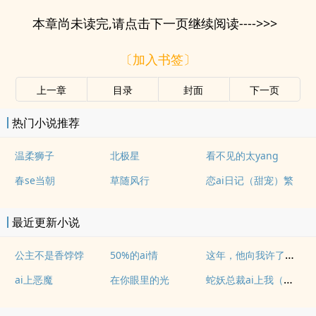
本章尚未读完,请点击下一页继续阅读---->>>
〔加入书签〕
上一章
目录
封面
下一页
热门小说推荐
温柔狮子
北极星
看不见的太yang
春se当朝
草随风行
恋ai日记（甜宠）繁
最近更新小说
这年，他向我许了一个愿望。
公主不是香饽饽
50%的ai情
蛇妖总裁ai上我（简体，小甜文）
ai上恶魔
在你眼里的光