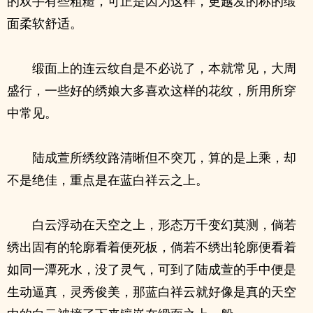
的双手有些粗糙，可正是因为这样，更越发的称的缎
面柔软舒适。
缎面上的连云纹自是不必说了，本就常见，大周
盛行，一些好的绣娘大多喜欢这样的花纹，所用所穿
中常见。
陆成萱所绣纹路清晰但不突兀，算的是上乘，却
不是绝佳，重点是在蓝白祥云之上。
白云浮动在天空之上，形态万千变幻莫测，倘若
绣出固有的轮廓看着便死板，倘若不绣出轮廓便看着
如同一潭死水，没了灵气，可到了陆成萱的手中便是
生动逼真，灵秀俊美，那蓝白祥云就好像是真的天空