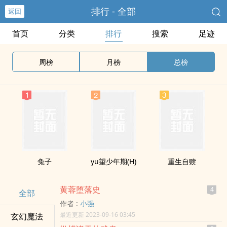
排行 - 全部
返回
首页
分类
排行
搜索
足迹
周榜
月榜
总榜
兔子
yu望少年期(H)
重生自赎
黄蓉堕落史
4
全部
作者 :
小强
最近更新 2023-09-16 03:45
玄幻魔法