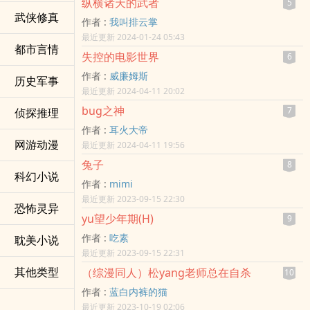
纵横诸天的武者
5
武侠修真
作者 :
我叫排云掌
最近更新 2024-01-24 05:43
都市言情
失控的电影世界
6
作者 :
威廉姆斯
历史军事
最近更新 2024-04-11 20:02
bug之神
7
侦探推理
作者 :
耳火大帝
网游动漫
最近更新 2024-04-11 19:56
兔子
8
科幻小说
作者 :
mimi
最近更新 2023-09-15 22:30
恐怖灵异
yu望少年期(H)
9
作者 :
吃素
耽美小说
最近更新 2023-09-15 22:31
其他类型
（综漫同人）松yang老师总在自杀
10
作者 :
蓝白内裤的猫
最近更新 2023-10-19 02:06