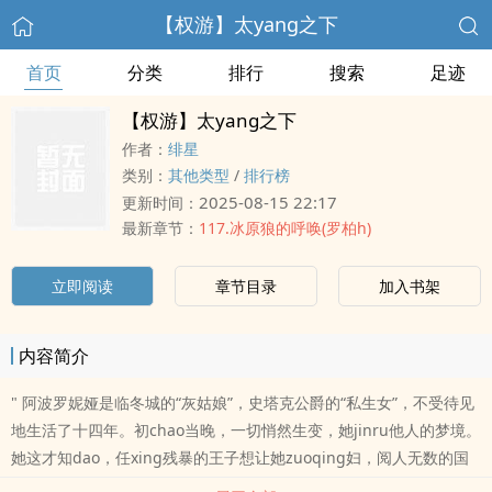
【权游】太yang之下
首页
分类
排行
搜索
足迹
【权游】太yang之下
作者：
绯星
类别：
其他类型
/
排行榜
2025-08-15 22:17
更新时间：
最新章节：
117.冰原狼的呼唤(罗柏h)
立即阅读
章节目录
加入书架
内容简介
" 阿波罗妮娅是临冬城的“灰姑娘”，史塔克公爵的“私生女”，不受待见
地生活了十四年。初chao当晚，一切悄然生变，她jinru他人的梦境。
她这才知dao，任xing残暴的王子想让她zuoqing妇，阅人无数的国
王为她抓心挠肺，就连平ri里难以接近的大哥、表现成熟稳重的叔叔