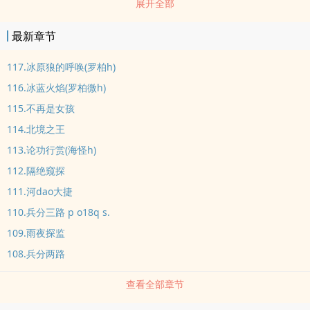
展开全部
都对她有着不lun之恋……在chun梦中，阿波罗妮娅大胆享受着前所未
有的ai意，梦境之外，小心地躲着越发饥渴的男人们。然而，她真的
最新章节
能一直躲下去吗？【han大量luanlun、年上qing节】【缺ai女主与
连哄带骗的男人们】
117.冰原狼的呼唤(罗柏h)
116.冰蓝火焰(罗柏微h)
115.不再是女孩
114.北境之王
113.论功行赏(海怪h)
112.隔绝窥探
111.河dao大捷
110.兵分三路 p o18q s.
109.雨夜探监
108.兵分两路
查看全部章节