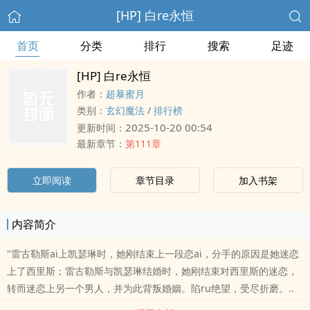
[HP] 白re永恒
首页
分类
排行
搜索
足迹
[HP] 白re永恒
作者：
超暴蜜月
类别：
玄幻魔法
/
排行榜
2025-10-20 00:54
更新时间：
最新章节：
第111章
立即阅读
章节目录
加入书架
内容简介
"雷古勒斯ai上凯瑟琳时，她刚结束上一段恋ai，分手的原因是她迷恋
上了西里斯；雷古勒斯与凯瑟琳结婚时，她刚结束对西里斯的迷恋，
转而迷恋上另一个男人，并为此背叛婚姻。陷ru绝望，受尽折磨。..
如果您认为《[HP] 白re永恒》写得不错，请给您的朋友推荐本书