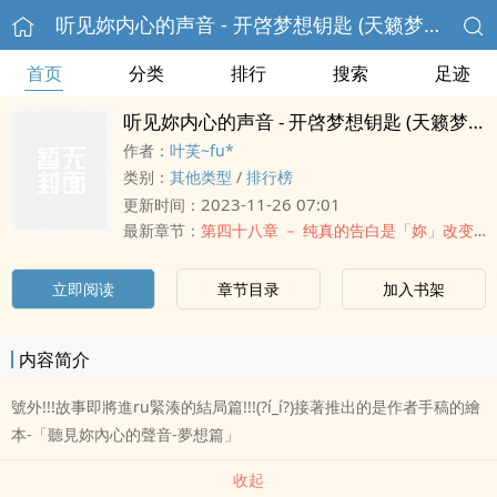
听见妳内心的声音 - 开啓梦想钥匙 (天籁梦想钥匙-修订版)
首页
分类
排行
搜索
足迹
听见妳内心的声音 - 开啓梦想钥匙 (天籁梦想钥匙-修订版)
作者：
叶芙~fu*
类别：
其他类型
/
排行榜
2023-11-26 07:01
更新时间：
最新章节：
第四十八章 － 纯真的告白是「妳」改变了我们
立即阅读
章节目录
加入书架
内容简介
號外!!!故事即將進ru緊湊的結局篇!!!(?í_í?)接著推出的是作者手稿的繪
本-「聽見妳內心的聲音-夢想篇」
收起