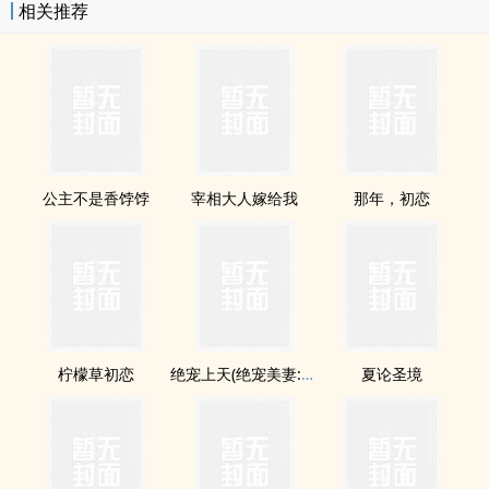
相关推荐
公主不是香饽饽
宰相大人嫁给我
那年，初恋
柠檬草初恋
绝宠上天(绝宠美妻:公子一笑太迷人)
夏论圣境