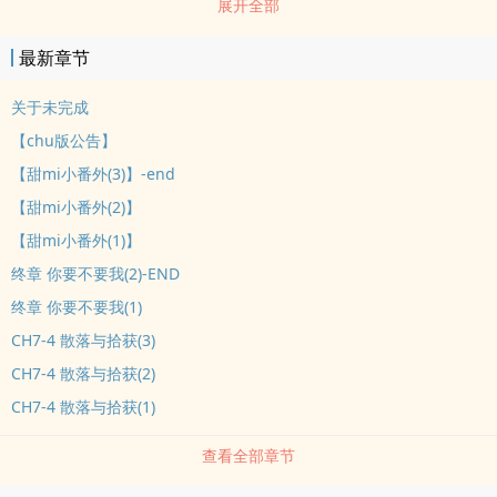
展开全部
改变的习惯。第一章我喜欢你，还是个秘密第二章我们等候着
aiqing，却错过彼此第三章不确定就别亲吻第四章命运好幽默让ai的
最新章节
人不知所措第五章ai你是此生最美的风景第六章我曾经眼里只有你第
七章(终章)起点是我和你，终点是我们，过程是回忆?★,:*:?(￣▽
关于未完成
￣)/?:*?°★*?★,:*:?(￣▽￣)/?:*?°★*?★,:*:?(￣▽￣)/?:*?°★*【实ti书
【chu版公告】
出版】封面有双美tui(重点误<博客来>???<金石堂>【BASS游戏】?(谢
【甜mi小番外(3)】-end
谢绯夜红)【观看说明】谢谢您的阅读。(鞠躬)关于付费章节--用
【甜mi小番外(2)】
GOOGLE浏览qi打不开，请用QQ浏览qi打开试试。如果使用手机观
【甜mi小番外(1)】
看，点网页上方有个{行动版}，切换过去就可以打开了。如果以上两
zhong分法都不行的话，麻烦写邮件到POPO的客服信箱
终章 你要不要我(2)-END
ahref="/cdn-cgi/l/email-protection"class="__cf_email__"data-
终章 你要不要我(1)
cfemail="116274636778727451617e617e3f6566"
CH7-4 散落与拾获(3)
[email protected]/a附上「会员账号」、「购买章节」、「使用的载
CH7-4 散落与拾获(2)
ju」、「无法阅读的画面截图」，会有专人为您服务唷。?
CH7-4 散落与拾获(1)
查看全部章节