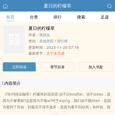
夏日的柠檬草
首页
分类
排行
搜索
足迹
夏日的柠檬草
作者：
瑪琪朵
类别：
其他类型
/
排行榜
2023-11-26 07:16
更新时间：
最新章节：
关于未完成
立即阅读
章节目录
加入书架
内容简介
《FB:玛琪朵咖啡》柠檬草的花语是:说不出kou的ai。说不出kou，是
因为不够勇敢?还是因为不够ai?对于aiqing，我们奋不顾shen，是因
为看到了开始，到最后不得不放弃，是因为看不到结局；有时候，我
们明知dao是一场空，却还在等待，因为等待已经成了一zhong无法