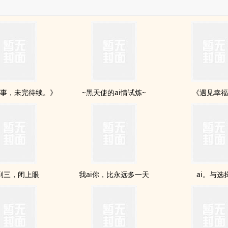
事，未完待续。》
~黑天使的ai情试炼~
《遇见幸
到三，闭上眼
我ai你，比永远多一天
ai。与选