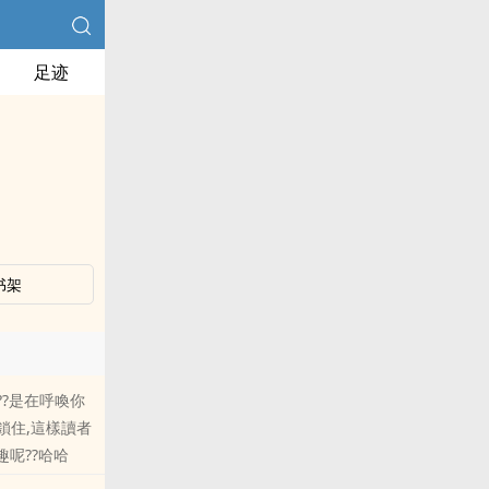
足迹
书架
??是在呼喚你
鎖住,這樣讀者
趣呢??哈哈