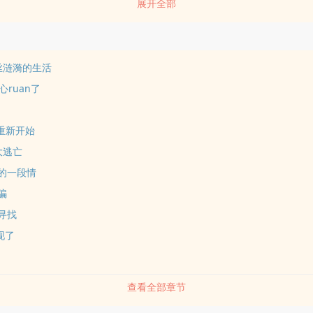
展开全部
一丝涟漪的生活
ruan了
 重新开始
大逃亡
过的一段情
骗
寻找
现了
查看全部章节