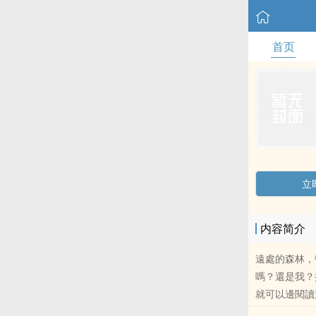
首页
立
内容简介
遠處的森林，鬱
嗎？還是我？抑
就可以邊閱讀邊
哈！?