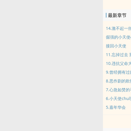
最新章节
14.激不起
倔强的小天使心
接回小天使
11.忘掉过去
10.违抗父命
9.曾经拥有
8.恶作剧的欺
7.心急如焚的
6.小天使chu
5.嘉年华会