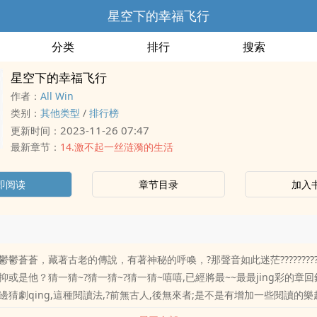
星空下的幸福飞行
分类
排行
搜索
星空下的幸福飞行
作者：
All Win
类别：
其他类型
/
排行榜
2023-11-26 07:47
更新时间：
最新章节：
14.激不起一丝涟漪的生活
即阅读
章节目录
加入
鬱蒼蒼，藏著古老的傳說，有著神秘的呼喚，?那聲音如此迷茫????????
或是他？猜一猜~?猜一猜~?猜一猜~嘻嘻,已經將最~~最最jing彩的章回
猜劇qing,這種閱讀法,?前無古人,後無來者;是不是有增加一些閱讀的樂