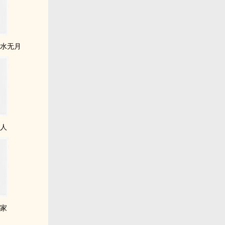
别水无月
情人
个家