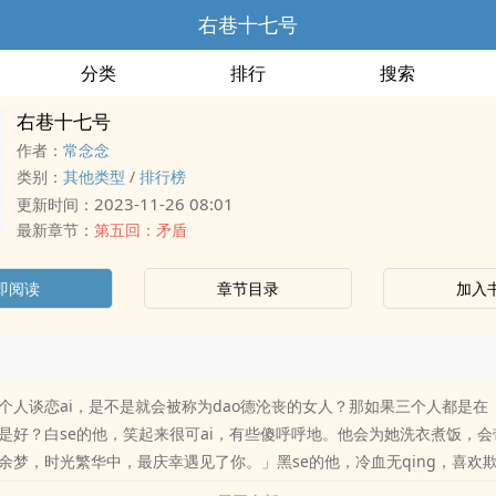
右巷十七号
分类
排行
搜索
右巷十七号
作者：
常念念
类别：
其他类型
/
排行榜
2023-11-26 08:01
更新时间：
最新章节：
第五回：矛盾
即阅读
章节目录
加入
个人谈恋ai，是不是就会被称为dao德沦丧的女人？那如果三个人都是在「
是好？白se的他，笑起来很可ai，有些傻呼呼地。他会为她洗衣煮饭，
余梦，时光繁华中，最庆幸遇见了你。」黑se的他，冷血无qing，喜欢
o扰她、se诱她，笑她逗她，是他的兴趣。「别人求我，我一样会杀了他。