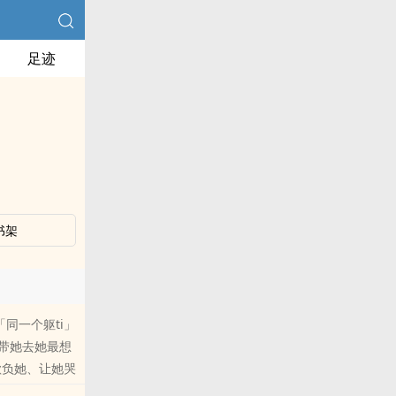
足迹
书架
同一个躯ti」
会带她去她最想
欺负她、让她哭
只有你求我，