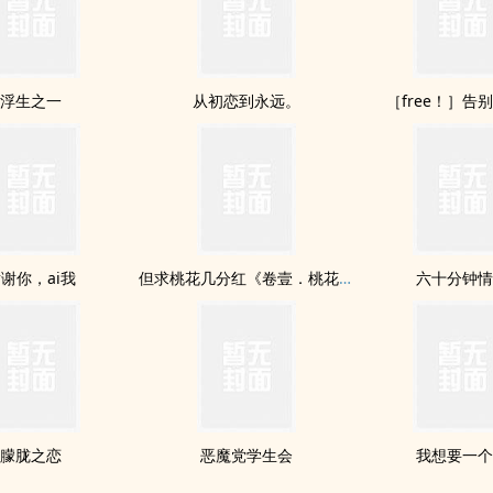
浮生之一
从初恋到永远。
［free！］告
谢你，ai我
但求桃花几分红《卷壹．桃花初绽》【即将开放预购】
六十分钟
朦胧之恋
恶魔党学生会
我想要一