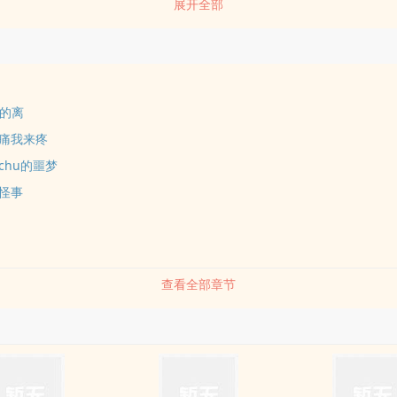
展开全部
」灰se的他，拥有一切的脆弱，动不动就哭，缺乏安全感。喜欢依赖她，让
梦，我把一切都给你，你也给我，好不好？」──我不在乎你的过去，我
1v1专一甜宠青梅竹ma男主是病，女主是药。((误?
e的离
痛我来疼
chu的噩梦
怪事
查看全部章节