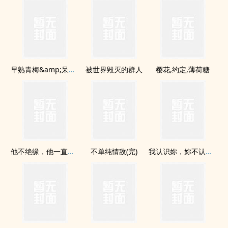
早熟青梅&amp;呆萌竹ma
被世界毁灭的群人
樱花,约定,薄荷糖
他不绝缘，他一直对我放电
不单纯情敌(完)
我认识妳，妳不认识我。