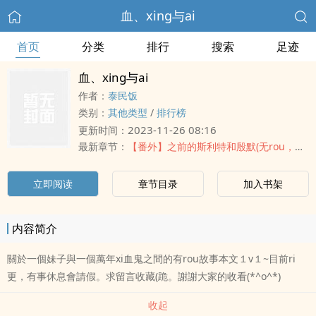
血、xing与ai
首页
分类
排行
搜索
足迹
血、xing与ai
作者：
泰民饭
类别：
其他类型
/
排行榜
2023-11-26 08:16
更新时间：
最新章节：
【番外】之前的斯利特和殷默(无rou，剧情)
立即阅读
章节目录
加入书架
内容简介
關於一個妹子與一個萬年xi血鬼之間的有rou故事本文１v１~目前ri
更，有事休息會請假。求留言收藏(跪。謝謝大家的收看(*^o^*)
收起