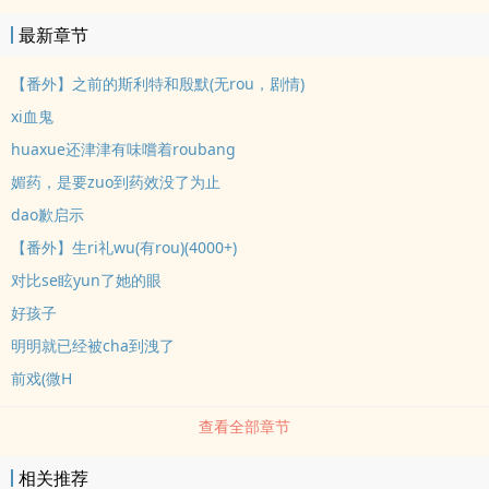
最新章节
【番外】之前的斯利特和殷默(无rou，剧情)
xi血鬼
huaxue还津津有味嚐着roubang
媚药，是要zuo到药效没了为止
dao歉启示
【番外】生ri礼wu(有rou)(4000+)
对比se眩yun了她的眼
好孩子
明明就已经被cha到洩了
前戏(微H
查看全部章节
相关推荐