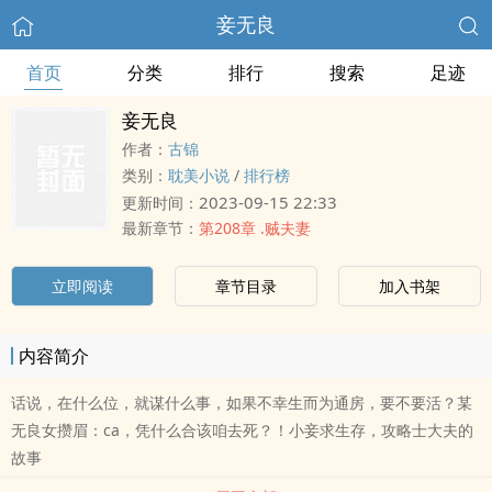
妾无良
首页
分类
排行
搜索
足迹
妾无良
作者：
古锦
类别：
耽美小说
/
排行榜
2023-09-15 22:33
更新时间：
最新章节：
第208章 .贼夫妻
立即阅读
章节目录
加入书架
内容简介
话说，在什么位，就谋什么事，如果不幸生而为通房，要不要活？某
无良女攒眉：ca，凭什么合该咱去死？！小妾求生存，攻略士大夫的
故事